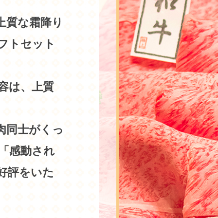
上質な霜降り
フトセット
容は、上質
肉同士がくっ
「感動され
好評をいた