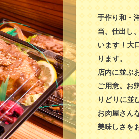
手作り和・
当、仕出し
います！大
ります。
店内に並ぶ
ご用意。お
りどりに並
お肉屋さん
美味しさを